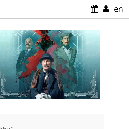
en
ickets?